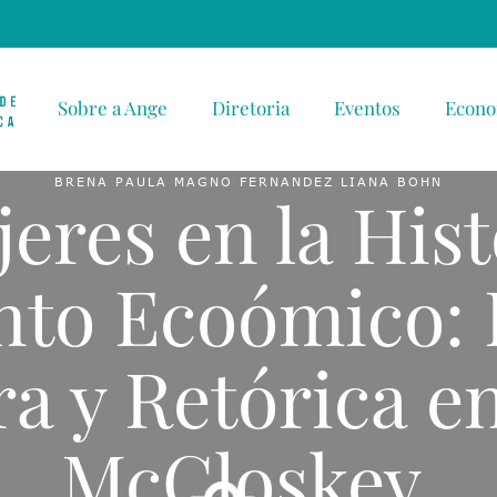
Sobre a Ange
Diretoria
Eventos
Econo
BRENA PAULA MAGNO FERNANDEZ
LIANA BOHN
eres en la Hist
nto Ecoómico: 
ra y Retórica e
McCloskey.