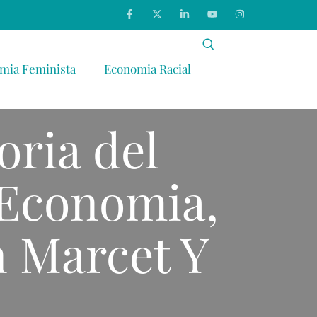
mia Feminista
Economia Racial
oria del
Economia,
n Marcet Y