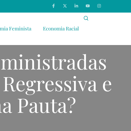
mia Feminista
Economia Racial
dministradas
 Regressiva e
na Pauta?