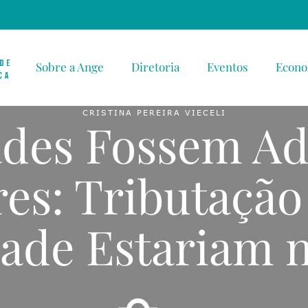
Sobre a Ange
Diretoria
Eventos
Econo
CRISTINA PEREIRA VIECELI
ades Fossem A
es: Tributação
ade Estariam 