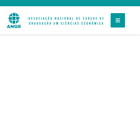
CRISTINA PEREIRA VIECELI
Tributação e
desigualdade de
gênero e classe um
olhar sobre o IRPF
e POF.