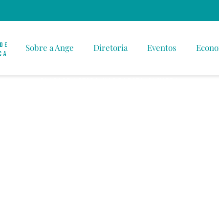
Sobre a Ange
Diretoria
Eventos
Econo
CLARICE VIEIRA
MARGARITA OLIVERA
re as Múltipla
o e Raça no M
abalho Brasilei