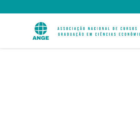
Um Olhar Sob
de Gêner
Tr