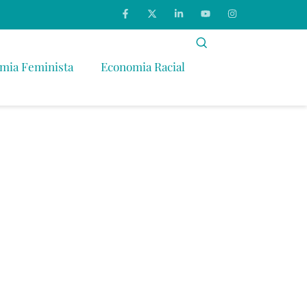
mia Feminista
Economia Racial
s Segregações
ercado de
ro.