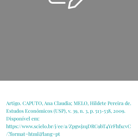
Artigo. CAPUTO, Ana Claudia; MELO, Hildete Pereira de.
Estudos Econômicos (USP), v. 39, n. 3, p. 513-538, 2009.
Disponível em:
https://www.scielo.br/j/ee/a/ZpgwjzqDRC9bT4YrFhfxcvC
/?format=html&lang=pt