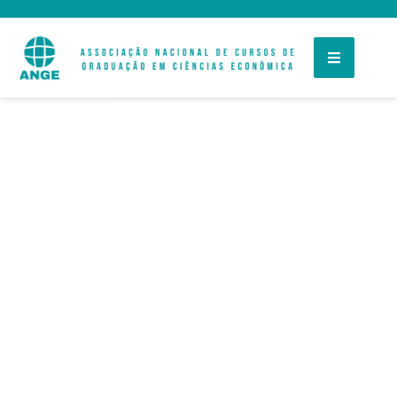
HILDETE PEREIRA DE MELO
A Questão de
Gênero no Projeto
da Reforma da
Previdência Social:
Uma Visão
Histórica.