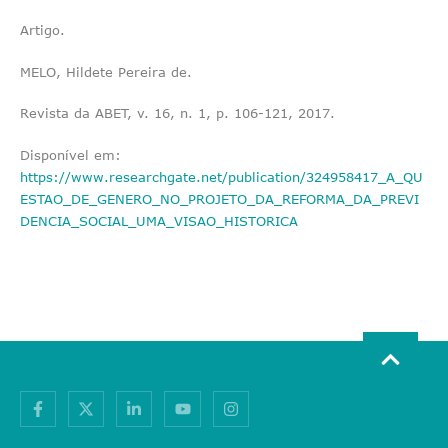
Artigo.
MELO, Hildete Pereira de.
Revista da ABET, v. 16, n. 1, p. 106-121, 2017.
Disponível em:
https://www.researchgate.net/publication/324958417_A_QU
ESTAO_DE_GENERO_NO_PROJETO_DA_REFORMA_DA_PREVI
DENCIA_SOCIAL_UMA_VISAO_HISTORICA