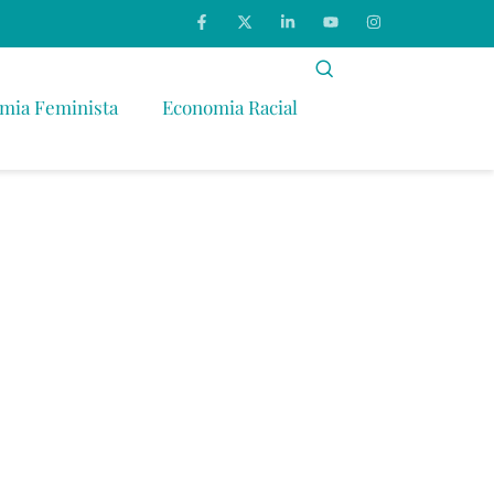
mia Feminista
Economia Racial
to Econômico
ticipação das
 Trabalho.