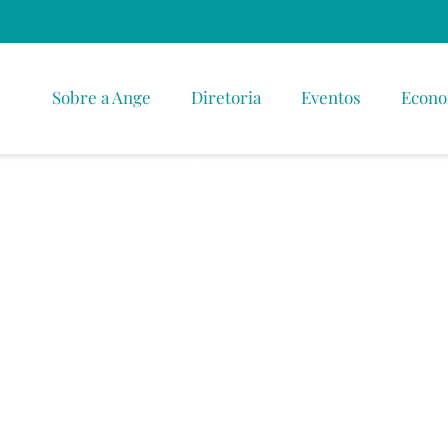
Sobre a Ange
Diretoria
Eventos
Econo
EUGENIA TRONCOSO LEONE
 do Crescimen
 Social na Par
no Mercado de