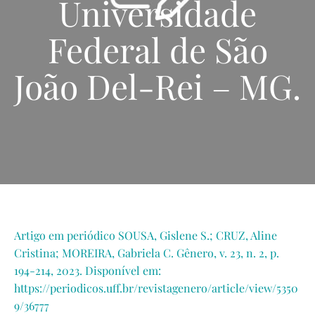
Universidade
Federal de São
João Del-Rei – MG.
Artigo em periódico SOUSA, Gislene S.; CRUZ, Aline
Cristina; MOREIRA, Gabriela C. Gênero, v. 23, n. 2, p.
194-214, 2023. Disponível em:
https://periodicos.uff.br/revistagenero/article/view/5350
9/36777