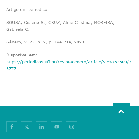
Artigo em periódico
SOUSA, Gislene S.; CRUZ, Aline Cristina; MOREIRA,
Gabriela C.
Gênero, v. 23, n. 2, p. 194-214, 2023.
Disponível em:
https://periodicos.uff.br/revistagenero/article/view/53509/3
6777