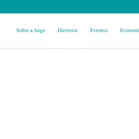
Sobre a Ange
Diretoria
Eventos
Economi
CAMILA KIMIE UGINO
Previdenciária
a Pressão Neoli