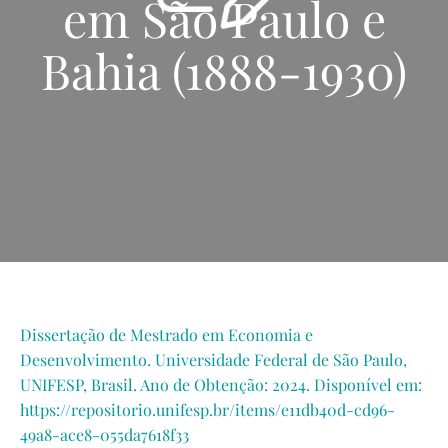
em São Paulo e
Bahia (1888-1930)
Dissertação de Mestrado em Economia e
Desenvolvimento. Universidade Federal de São Paulo,
UNIFESP, Brasil. Ano de Obtenção: 2024. Disponível em:
https://repositorio.unifesp.br/items/e11db40d-cd96-
49a8-ace8-055da7618f33