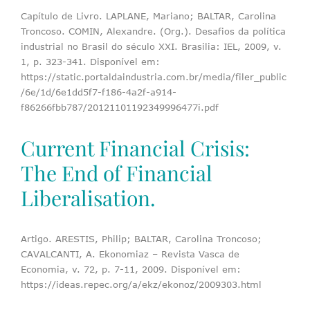
Capítulo de Livro. LAPLANE, Mariano; BALTAR, Carolina
Troncoso. COMIN, Alexandre. (Org.). Desafios da política
industrial no Brasil do século XXI. Brasilia: IEL, 2009, v.
1, p. 323-341. Disponível em:
https://static.portaldaindustria.com.br/media/filer_public
/6e/1d/6e1dd5f7-f186-4a2f-a914-
f86266fbb787/20121101192349996477i.pdf
Current Financial Crisis:
The End of Financial
Liberalisation.
Artigo. ARESTIS, Philip; BALTAR, Carolina Troncoso;
CAVALCANTI, A. Ekonomiaz – Revista Vasca de
Economia, v. 72, p. 7-11, 2009. Disponível em:
https://ideas.repec.org/a/ekz/ekonoz/2009303.html