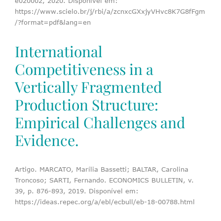
e020002, 2020. Disponível em:
https://www.scielo.br/j/rbi/a/zcnxcGXxjyVHvc8K7G8fFgm
/?format=pdf&lang=en
International
Competitiveness in a
Vertically Fragmented
Production Structure:
Empirical Challenges and
Evidence.
Artigo. MARCATO, Marília Bassetti; BALTAR, Carolina
Troncoso; SARTI, Fernando. ECONOMICS BULLETIN, v.
39, p. 876-893, 2019. Disponível em:
https://ideas.repec.org/a/ebl/ecbull/eb-18-00788.html