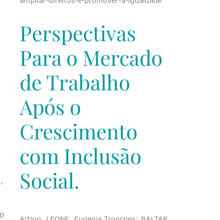
ampliar-direitos-e-promover-a-igualdade
Perspectivas
Para o Mercado
de Trabalho
Após o
Crescimento
com Inclusão
,
Social.
,
/
0
Artigo. LEONE, Eugenia Troncoso; BALTAR,